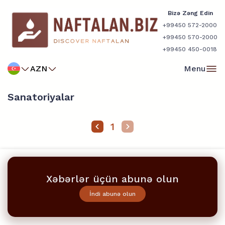
Bizə Zəng Edin
+99450 572-2000
+99450 570-2000
+99450 450-0018
AZN
Menu
Sanatoriyalar
1
Xəbərlər üçün abunə olun
İndi abunə olun