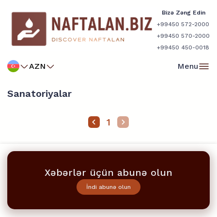
Bizə Zəng Edin
+99450 572-2000
+99450 570-2000
+99450 450-0018
AZN
Menu
Sanatoriyalar
1
Xəbərlər üçün abunə olun
İndi abunə olun